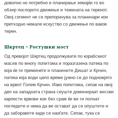
доволно но потребно е планирање земајќи го во
обзир поспорото движење и тежината на теренот.
Овој сегмент не се препорачува за планинари кои
претходно немале искуство со движење по ваков
терен.
Шкртец – Ростушки мост
Од превојот Шкртец продолжувате по корабскиот
масив по многу попитома и поразгазена патека по
која ќе ги преминете и планините Дешат и Крчин,
патека која води цело време јужно се до подножјето
на врвот Голем Крчин. Иако попитома, сепак на овој
дел на западната страна сеуште доминираат високи
карпести врвови кои без срам ќе ви ги полнат
погледите и нема да ве остават да се опуштите и
да заборавите каде се наоѓате. Сепак, тука се