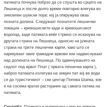
патеката почнува побрзо да се спушта во срцето на
Лешница и после долго време повторно влегува во
зимзелен шумски појас кој ја опкружува оваа
позната долина. Следуваат познатите лешнички
локации – кривошиските кади и кривошискиот
водопад, каде патеката веќе стрмно се искачува на
другата страна на Лешница, односно на јужната
страна на трите лешнички карпи, како што се
нарекуваат овие грамадни врвови кои надвиснуваат
над долината на Лешница. По одминувањето на
седлот под врвот Плат ( првата лечничка карпа ),
набрзо патеката излегува на земјен пат кој ве води
се до туристичкиот – ски центар Попова Шапка, кое
е на сосема кратко растојание од самата патека на
патеката.
Состојба
: Патеката е маркирана само во првите