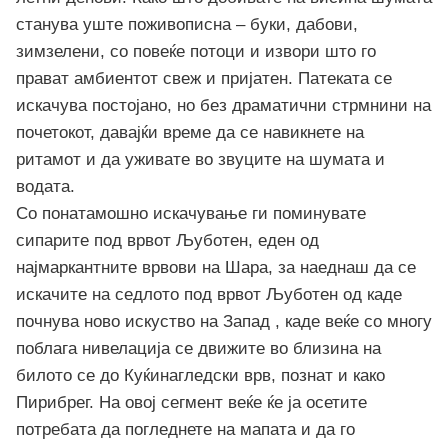
станува уште поживописна – буки, дабови,
зимзелени, со повеќе потоци и извори што го
прават амбиентот свеж и пријатен. Патеката се
искачува постојано, но без драматични стрмнини на
почетокот, давајќи време да се навикнете на
ритамот и да уживате во звуците на шумата и
водата.
Со понатамошно искачување ги поминувате
сипарите под врвот Љуботен, еден од
најмаркантните врвови на Шара, за наеднаш да се
искачите на седлото под врвот Љуботен од каде
почнува ново искуство на Запад , каде веќе со многу
поблага нивелација се движите во близина на
билото се до Куќинагледски врв, познат и како
Пирибрег. На овој сегмент веќе ќе ја осетите
потребата да погледнете на мапата и да го