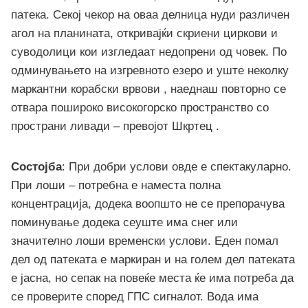
патека. Секој чекор на оваа делница нуди различен
агол на планината, откривајќи скриени циркови и
суводолици кои изгледаат недопрени од човек. По
одминувањето на изгревното езеро и уште неколку
маркантни корабски врвови , наеднаш повторно се
отвара пошироко високогорско пространство со
пространи ливади – превојот Шкртец .
Состојба
: При добри услови овде е спектакуларно.
При лоши – потребна е наместа полна
концентрација, додека воопшто не се препорачува
поминување додека сеуште има снег или
значително лоши временски услови. Еден помал
дел од патеката е маркиран и на голем дел патеката
е јасна, но сепак на повеќе места ќе има потреба да
се проверите според ГПС сигналот. Вода има