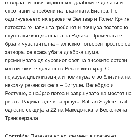
отвораат и нови видици кон длабоките долини и
спротивните гребени на планината Бистра. По
одминувањето на врвовите Веливар и Голем Крчин
патеката го напушта гребенот и почнува постепено
спуштање кон долината на Радика. Промената е
брза и чувствителна – алпскиот отворен простор се
затвора, се враќа убата длабока шума,
преминувате од суровиот свет на високите сртови
кон питомите долини на Реканскиот крај. Се
појавува цивилизација и поминувате во близина на
неколку рекански села – Битуше, Велебрдо и
Ростуше, а набрзо потоа и завршувате на мостот на
реката Радика каде и завршува Balkan Skyline Trail,
односно секцијата Z2 на Македонската Бесконечна
Трансверзала
Состојба
: Патеката во вој сегмент е претежно