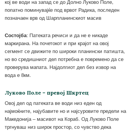
кој ве води на запад се до Долно Луково Поле,
попатно поминувајќе под врвот Радика, последен
позначаен врв од Шарпланинскиот масив
Состојба
: Патеката речиси и да не е никаде
маркирана. На почетокот и при крајот на овој
сегмент се движите по широки планински патишта,
но во средишниот дел потребна е повремено да се
проверува мапата. Најдолгиот дел без извор на
вода е 8км.
Луково Поле – превој Шкртец
Овој дел од патеката ве води низ еден од
најмоќните, најубавите но и најсуровите предели на
Македонија – масивот на Кораб. Од Луково Поле
тргнуваш низ широк простор, со чувство дека