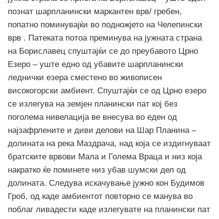
познат шарпланински маркантен врв/ гребен,
попатно поминувајќи во подножјето на Челепински
врв . Патеката потоа преминува на јужната страна
на Бориславец спуштајќи се до преубавото Црно
Езеро – уште едно од убавите шарпланински
леднички езера сместено во живописен
високогорски амбиент. Спуштајќи се од Црно езеро
се излегува на земјен планински пат кој без
поголема нивелација ве внесува во еден од
најзафрлените и диви делови на Шар Планина –
долината на река Маздрача, над која се издигнуваат
братските врвови Мала и Голема Враца и низ која
накратко ќе поминете низ убав шумски дел од
долината. Следува искачување јужно кон Будимов
Гроб, од каде амбиентот повторно се манува во
поблаг ливадести каде излегувате на планински пат