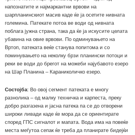
напознатите и најмаркантни врвови на
шарпланинскиот масив каде ќе ја осетите нивната
големина. Патекате потоа ве води од нивната
поблага јужна страна, така да ќе ја искусите целата
убавина на овие врвови. По одминувањето на
Вртоп, патеката веќе станува попитома и со
поминувањето на неколку брзи планински потоци и
реки ве води до брегот на можеби најубавото езеро
на Шар Планина – Караниколичко езеро.
Состојба
: Во овој сегмент патеката е многу
разнолика – од малку техничка и карпеста, преку
добро разгазена и јасна патека па се до отворени
широки ливади каде ќе мора да се ориентирате
според ГПС сигналот и мапата. Вода има на повеќе
места меѓутоа сепак ќе треба да планирате бидејќи