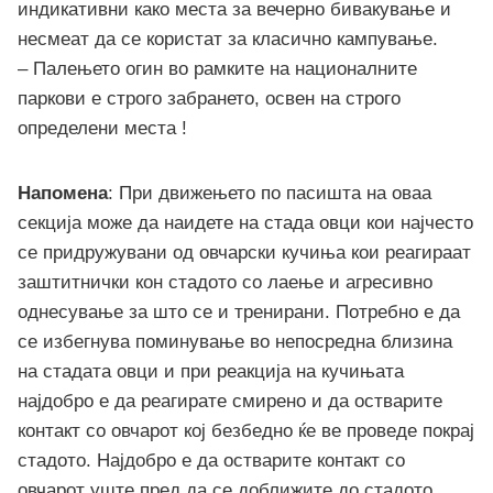
индикативни како места за вечерно бивакување и
несмеат да се користат за класично кампување.
– Палењето огин во рамките на националните
паркови е строго забрането, освен на строго
определени места !
Напомена
: При движењето по пасишта на оваа
секција може да наидете на стада овци кои најчесто
се придружувани од овчарски кучиња кои реагираат
заштитнички кон стадото со лаење и агресивно
однесување за што се и тренирани. Потребно е да
се избегнува поминување во непосредна близина
на стадата овци и при реакција на кучињата
најдобро е да реагирате смирено и да остварите
контакт со овчарот кој безбедно ќе ве проведе покрај
стадото. Најдобро е да остварите контакт со
овчарот уште пред да се доближите до стадото.