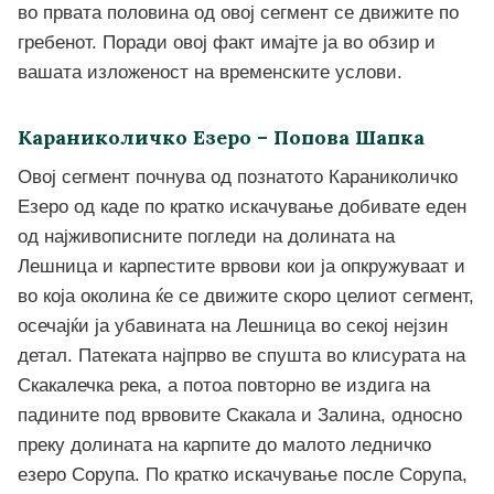
во првата половина од овој сегмент се движите по
гребенот. Поради овој факт имајте ја во обзир и
вашата изложеност на временските услови.
Караниколичко Езеро – Попова Шапка
Овој сегмент почнува од познатото Караниколичко
Езеро од каде по кратко искачување добивате еден
од најживописните погледи на долината на
Лешница и карпестите врвови кои ја опкружуваат и
во која околина ќе се движите скоро целиот сегмент,
осечајќи ја убавината на Лешница во секој нејзин
детал. Патеката најпрво ве спушта во клисурата на
Скакалечка река, а потоа повторно ве издига на
падините под врвовите Скакала и Залина, односно
преку долината на карпите до малото ледничко
езеро Сорупа. По кратко искачување после Сорупа,