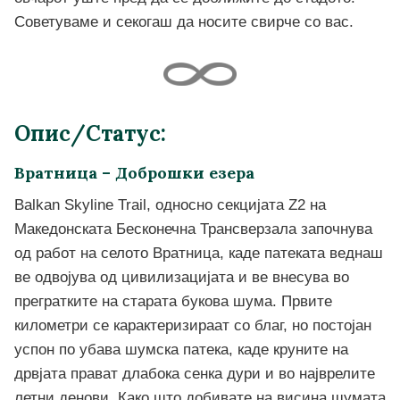
Советуваме и секогаш да носите свирче со вас.
Опис/Статус:
Вратница – Доброшки езера
Balkan Skyline Trail, односно секцијата Z2 на
Македонската Бесконечна Трансверзала започнува
од работ на селото Вратница, каде патеката веднаш
ве одвојува од цивилизацијата и ве внесува во
прегратките на старата букова шума. Првите
километри се карактеризираат со благ, но постојан
успон по убава шумска патека, каде круните на
дрвјата прават длабока сенка дури и во најврелите
летни денови. Како што добивате на висина шумата