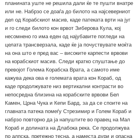
планината уште не решила дали ќе те пушти внатре
или не. Набрзо се доаѓа до билото на најсеверниот
дел од Корабскиот масив, каде патеката врти на југ
и го следи билото кон врвот Зиберова Кула, кој
несомнено го има еден од најубавите погледи на
целата трансверзала, каде ќе ја почуствувате моќта
на она што е пред вас – високите карпести врвови
на корабскиот масив. Следи кратко спуштање до
превојот Голема Корабска Врата, а самото име
кажува дека ова е големата врата кон Кораб, од
каде продолжувате низ вертикални контрасти во
непосредна близина на корабските врвови Бел
Камен, Црна Чука и Кепи Бард, за да се споите на
главната патека помеѓу Стрезимир и Голем Кораб и
набрзо повторно да ја напуштите во правец на Мал
Кораб и долината на Длабока река. Се продолжува
по алпска, претежно тесна, а наместа дури и опасна