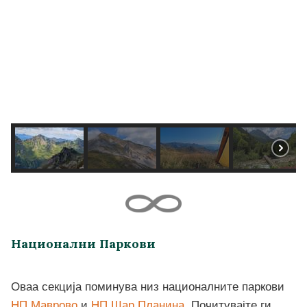
Национални Паркови
Оваа секција поминува низ националните паркови
НП Маврово
и
НП Шар Планина
. Почитувајте ги