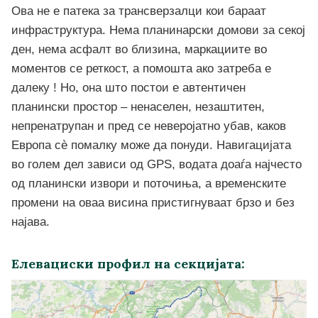
Ова не е патека за трансверзалци кои бараат
инфраструктура. Нема планинарски домови за секој
ден, нема асфалт во близина, маркациите во
моментов се реткост, а помошта ако затреба е
далеку ! Но, она што постои е автентичен
планински простор – ненаселен, незаштитен,
непренатрупан и пред се неверојатно убав, каков
Европа сè помалку може да понуди. Навигацијата
во голем дел зависи од GPS, водата доаѓа најчесто
од планински извори и поточиња, а временските
промени на оваа висина пристигнуваат брзо и без
најава.
Елевациски профил на секцијата: