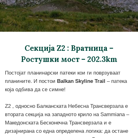
Секција Z2 : Вратница –
Ростушки мост – 202.3km
Постојат планинарски патеки кои ги поврзуваат
планините. И постои
Balkan Skyline Trail
– патека
која одбива да се симне!
Z2 , односно Балканската Небесна Трансверзала е
втората секција на западното крило на Sammiana –
Македонската Бесконечна Трансверзала и е
дизајнирана со една определена логика: да остане