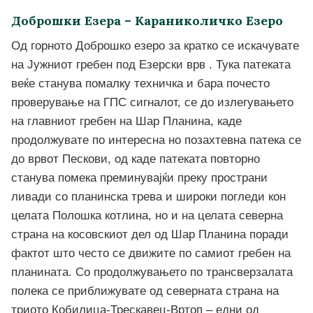
Доброшки Езера – Караниколичко Езеро
Од горното Доброшко езеро за кратко се искачувате
на Јужниот гребен под Езерски врв . Тука патеката
веќе станува помалку техничка и бара почесто
проверување на ГПС сигналот, се до излегувањето
на главниот гребен на Шар Планина, каде
продолжувате по интересна но позахтевна патека се
до врвот Пескови, од каде патеката повторно
станува помека преминувајќи преку пространи
ливади со планинска трева и широки погледи кон
целата Полошка котлина, но и на целата северна
страна на косовскиот дел од Шар Планина поради
фактот што често се движите по самиот гребен на
планината. Со продолжувањето по трансверзалата
полека се приближувате од северната страна на
триото Кобилица-Трескавец-Вртоп – едни од