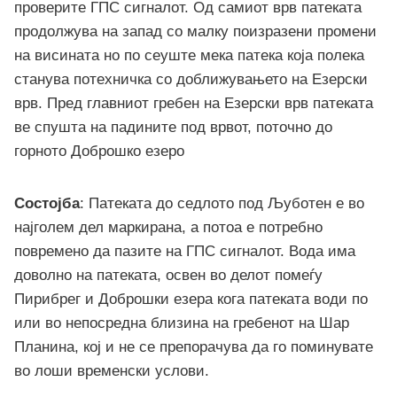
проверите ГПС сигналот. Од самиот врв патеката
продолжува на запад со малку поизразени промени
на висината но по сеуште мека патека која полека
станува потехничка со доближувањето на Езерски
врв. Пред главниот гребен на Езерски врв патеката
ве спушта на падините под врвот, поточно до
горното Доброшко езеро
Состојба
: Патеката до седлото под Љуботен е во
најголем дел маркирана, а потоа е потребно
повремено да пазите на ГПС сигналот. Вода има
доволно на патеката, освен во делот помеѓу
Пирибрег и Доброшки езера кога патеката води по
или во непосредна близина на гребенот на Шар
Планина, кој и не се препорачува да го поминувате
во лоши временски услови.