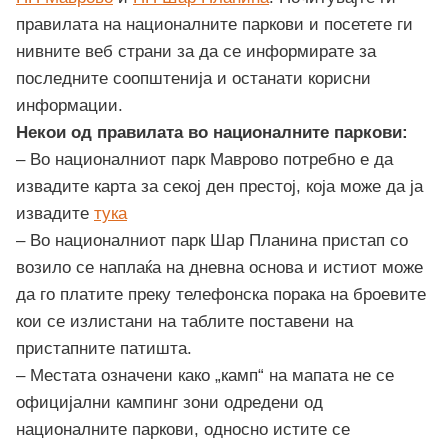
правилата на националните паркови и посетете ги
нивните веб страни за да се информирате за
последните соопштенија и останати корисни
информации.
Некои од правилата во националните паркови:
– Во националниот парк Маврово потребно е да
извадите карта за секој ден престој, која може да ја
извадите
тука
– Во националниот парк Шар Планина пристап со
возило се наплаќа на дневна основа и истиот може
да го платите преку телефонска порака на броевите
кои се излистани на таблите поставени на
пристапните патишта.
– Местата означени како „камп“ на мапата не се
официјални кампинг зони одредени од
националните паркови, односно истите се