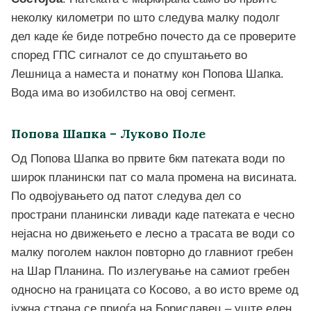
неколку километри по што следува малку подолг
дел каде ќе биде потребно почесто да се проверите
според ГПС сигналот се до спуштањето во
Лешница а наместа и понатму кон Попова Шапка.
Вода има во изобилство на овој сегмент.
Попова Шапка – Луково Поле
Од Попова Шапка во првите 6км патеката води по
широк планински пат со мала промена на висината.
По одвојувањето од патот следува дел со
пространи планински ливади каде патеката е чесно
нејасна но движењето е лесно а трасата ве води со
малку поголем наклон повторно до главниот гребен
на Шар Планина. По излегување на самиот гребен
односно на границата со Косово, а во исто време од
јужна страна се приоѓа на Бориславец – уште еден