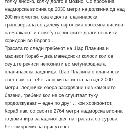
толку високо, колку долго е можно. Со просечна
надморска висина од 2030 метри на должина од над
200 километри, ова е долга планинарска
трансверзала со далеку најголема просечна висина
на Балканот и помеѓу највисоките долги пешачки
коридори во Европа .
Трасата го следи гребенот на Шар Планина и
масивот Кораб – два македонски колоси кои се
сеуште речиси непознати во меѓународната
планинарска заедница. Шар Планина е планински
свет сам за себе: алпски пасишта на над 2 000
метри, леднички езера расфрлани низ камените
базени, гребени кои не се спуштаат туку
продолжуваат – еден по друг… кон хоризонтот.
Кораб пак, со своите 2764 метри надморска висина
го доминира западниот дел на трасата со сурова,
безкомпромисна присутност.