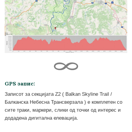
GPS запис:
Записот за секцијата Z2 ( Balkan Skyline Trail /
Балканска Небесна Трансверзала ) е комплетен со
сите траки, маркери, слики од точки од интерес и
додадена дигитална елевација.