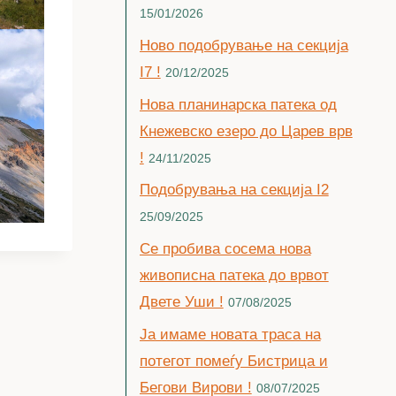
15/01/2026
Ново подобрување на секција
I7 !
20/12/2025
Нова планинарска патека од
Кнежевско езеро до Царев врв
!
24/11/2025
Подобрувања на секција I2
25/09/2025
Се пробива сосема нова
живописна патека до врвот
Двете Уши !
07/08/2025
Jа имаме новата траса на
потегот помеѓу Бистрица и
Бегови Вирови !
08/07/2025