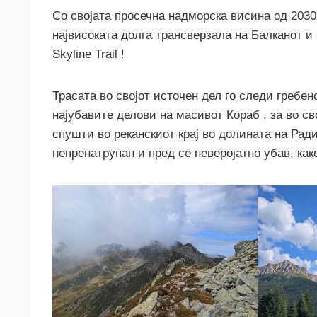
Со својата просечна надморска висина од 2030
највисоката долга трансверзала на Балканот и 
Skyline Trail !
Трасата во својот источен дел го следи гребен
најубавите делови на масивот Кораб , за во св
спушти во реканскиот крај во долината на Рад
непренатрупан и пред се неверојатно убав, ка