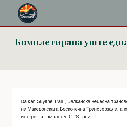
Skip
to
content
Комплетирана уште една
Balkan Skyline Trail ( Балканска небесна трансв
на Македонската Бесконечна Трансверзала, a ко
интерес и комплетен GPS запис !