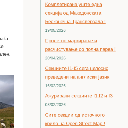
Комплетирана уште една
секција од Македонската
Бесконечна Трансверзала !
19/05/2026
фаќа
Пролетно маркирање и
се
расчистување со полна пареа !
елен,
20/04/2026
Секциите I1-I5 сега целосно
преведени на англиски јазик
16/02/2026
Ажурирани секциите I1,I2 и I3
03/02/2026
Сите секции од источното
крило на Open Street Map !