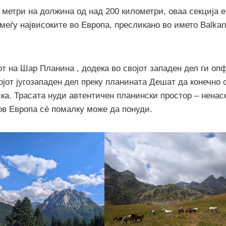
 метри на должина од над 200 километри, оваа секција е
меѓу највисоките во Европа, пресликано во името Balkan
от на Шар Планина , додека во својот западен дел ги оп
ојот југозападен дел преку планината Дешат да конечно 
ика. Трасата нуди автентичен планински простор – ненас
ков Европа сè помалку може да понуди.