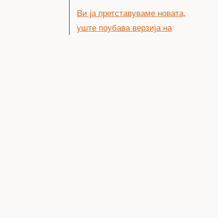
Ви ја претставуваме новата,
уште поубава верзија на
секцијата I5
15/06/2025
Завршено маркирањето на
целата траса низ Плачковица !
30/05/2025
Објавени уште 3 нови секции
на Open Street Map
13/03/2025
Поставени се првите
маркациски столпчиња
18/02/2025
Email
Facebook
Facebook Group
Sammiana на WIkiloc
19/01/2025
Instagram
+389 78 966-740
Извештај за активности